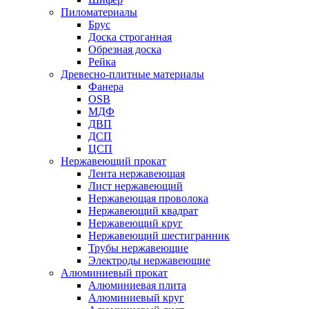
Пиломатериалы
Брус
Доска строганная
Обрезная доска
Рейка
Древесно-плитные материалы
Фанера
OSB
МДФ
ДВП
ДСП
ЦСП
Нержавеющий прокат
Лента нержавеющая
Лист нержавеющий
Нержавеющая проволока
Нержавеющий квадрат
Нержавеющий круг
Нержавеющий шестигранник
Трубы нержавеющие
Электроды нержавеющие
Алюминиевый прокат
Алюминиевая плита
Алюминиевый круг