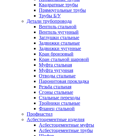
Квадратные трубы
Прямоугольные трубы
Трубы Б/У
Детали трубопровода
Вентиль стальной
Вентиль чугунный
Заглушки стальные
Задвижки стальные
Задвижки чугунные
Кран бронзовый
Кран стальной шаровой
Муфта стальная
Муфта чугунная
Отводы стальные
Паронитовая прокладка
Резьба стальная
Сгоны стальные
Стальные переходы
Тройники стальные
Фланец стальной
Профнастил
Асбестоцементные изделия
Асбестоцементные муфты
Асбестоцементные трубы
Шифер