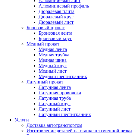
Алюминиевый лист
Алюминиевый профиль
Дюралевая плита
Дюралевый круг
Дюралевый лист
Бронзовый прокат
Бронзовая лента
Бронзовый круг
Медный прокат
Медная лента
Медная трубка
Медная шина
Медный круг
Медный лист
Медный шестигранник
Латунный прокат
Латунная лента
Латунная проволока
Латунная труба
Латунный круг
Латунный лист
Латунный шестигранник
Услуги
Доставка автотранспортом
Изготовление деталей на станке плазменной резки