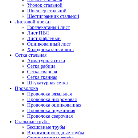
Уголок стальной
Швеллер стальной
Шестигранник стальной
Листовой прокат
Горячекатаный лист
Лист ПВЛ
Лист рифленый
Оцинкованный лист
Холоднокатаный лист
Сетка стальная
Арматурная сетка
Сетка рабица
Сетка сварная
Сетка тканная
Штукатурная сетка
Проволока
Проволока вязальная
Проволока нихромовая
Проволока оцинкованная
Проволока пружинная
Проволока сварочная
Стальные трубы
Бесшовные трубы
Водогазопроводные трубы