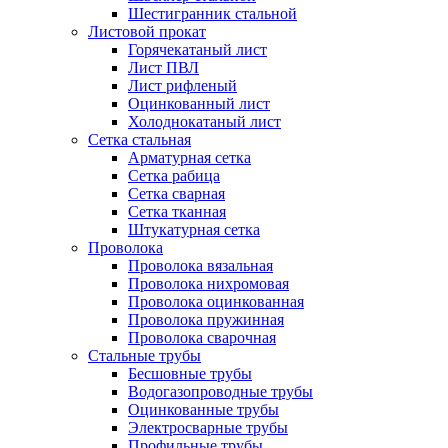
Шестигранник стальной
Листовой прокат
Горячекатаный лист
Лист ПВЛ
Лист рифленый
Оцинкованный лист
Холоднокатаный лист
Сетка стальная
Арматурная сетка
Сетка рабица
Сетка сварная
Сетка тканная
Штукатурная сетка
Проволока
Проволока вязальная
Проволока нихромовая
Проволока оцинкованная
Проволока пружинная
Проволока сварочная
Стальные трубы
Бесшовные трубы
Водогазопроводные трубы
Оцинкованные трубы
Электросварные трубы
Профильные трубы