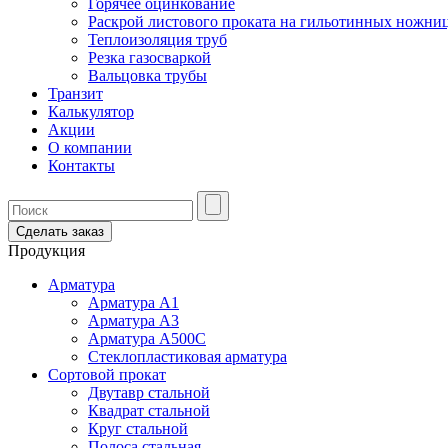
Горячее оцинкование
Раскрой листового проката на гильотинных ножни
Теплоизоляция труб
Резка газосваркой
Вальцовка трубы
Транзит
Калькулятор
Акции
О компании
Контакты
Сделать заказ
Продукция
Арматура
Арматура А1
Арматура А3
Арматура А500С
Стеклопластиковая арматура
Сортовой прокат
Двутавр стальной
Квадрат стальной
Круг стальной
Полоса стальная