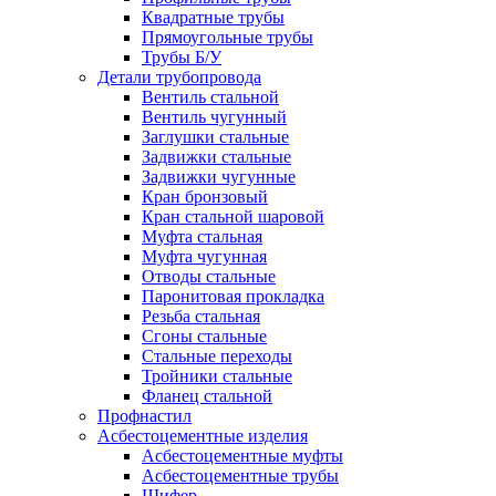
Квадратные трубы
Прямоугольные трубы
Трубы Б/У
Детали трубопровода
Вентиль стальной
Вентиль чугунный
Заглушки стальные
Задвижки стальные
Задвижки чугунные
Кран бронзовый
Кран стальной шаровой
Муфта стальная
Муфта чугунная
Отводы стальные
Паронитовая прокладка
Резьба стальная
Сгоны стальные
Стальные переходы
Тройники стальные
Фланец стальной
Профнастил
Асбестоцементные изделия
Асбестоцементные муфты
Асбестоцементные трубы
Шифер