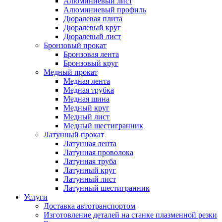
Алюминиевый лист
Алюминиевый профиль
Дюралевая плита
Дюралевый круг
Дюралевый лист
Бронзовый прокат
Бронзовая лента
Бронзовый круг
Медный прокат
Медная лента
Медная трубка
Медная шина
Медный круг
Медный лист
Медный шестигранник
Латунный прокат
Латунная лента
Латунная проволока
Латунная труба
Латунный круг
Латунный лист
Латунный шестигранник
Услуги
Доставка автотранспортом
Изготовление деталей на станке плазменной резки