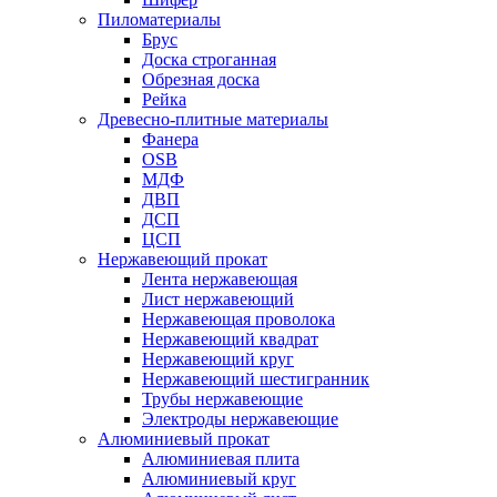
Пиломатериалы
Брус
Доска строганная
Обрезная доска
Рейка
Древесно-плитные материалы
Фанера
OSB
МДФ
ДВП
ДСП
ЦСП
Нержавеющий прокат
Лента нержавеющая
Лист нержавеющий
Нержавеющая проволока
Нержавеющий квадрат
Нержавеющий круг
Нержавеющий шестигранник
Трубы нержавеющие
Электроды нержавеющие
Алюминиевый прокат
Алюминиевая плита
Алюминиевый круг