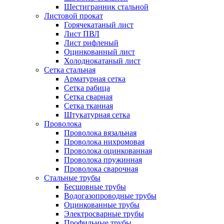
Шестигранник стальной
Листовой прокат
Горячекатаный лист
Лист ПВЛ
Лист рифленый
Оцинкованный лист
Холоднокатаный лист
Сетка стальная
Арматурная сетка
Сетка рабица
Сетка сварная
Сетка тканная
Штукатурная сетка
Проволока
Проволока вязальная
Проволока нихромовая
Проволока оцинкованная
Проволока пружинная
Проволока сварочная
Стальные трубы
Бесшовные трубы
Водогазопроводные трубы
Оцинкованные трубы
Электросварные трубы
Профильные трубы