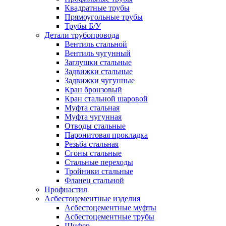
Квадратные трубы
Прямоугольные трубы
Трубы Б/У
Детали трубопровода
Вентиль стальной
Вентиль чугунный
Заглушки стальные
Задвижки стальные
Задвижки чугунные
Кран бронзовый
Кран стальной шаровой
Муфта стальная
Муфта чугунная
Отводы стальные
Паронитовая прокладка
Резьба стальная
Сгоны стальные
Стальные переходы
Тройники стальные
Фланец стальной
Профнастил
Асбестоцементные изделия
Асбестоцементные муфты
Асбестоцементные трубы
Шифер