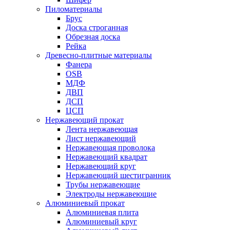
Пиломатериалы
Брус
Доска строганная
Обрезная доска
Рейка
Древесно-плитные материалы
Фанера
OSB
МДФ
ДВП
ДСП
ЦСП
Нержавеющий прокат
Лента нержавеющая
Лист нержавеющий
Нержавеющая проволока
Нержавеющий квадрат
Нержавеющий круг
Нержавеющий шестигранник
Трубы нержавеющие
Электроды нержавеющие
Алюминиевый прокат
Алюминиевая плита
Алюминиевый круг