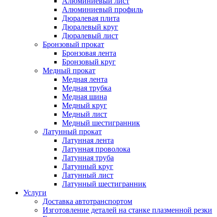
Алюминиевый лист
Алюминиевый профиль
Дюралевая плита
Дюралевый круг
Дюралевый лист
Бронзовый прокат
Бронзовая лента
Бронзовый круг
Медный прокат
Медная лента
Медная трубка
Медная шина
Медный круг
Медный лист
Медный шестигранник
Латунный прокат
Латунная лента
Латунная проволока
Латунная труба
Латунный круг
Латунный лист
Латунный шестигранник
Услуги
Доставка автотранспортом
Изготовление деталей на станке плазменной резки