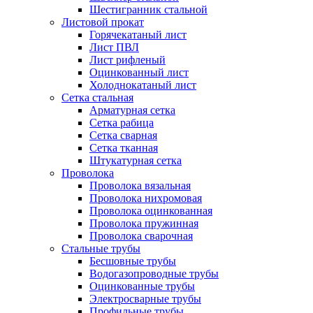
Шестигранник стальной
Листовой прокат
Горячекатаный лист
Лист ПВЛ
Лист рифленый
Оцинкованный лист
Холоднокатаный лист
Сетка стальная
Арматурная сетка
Сетка рабица
Сетка сварная
Сетка тканная
Штукатурная сетка
Проволока
Проволока вязальная
Проволока нихромовая
Проволока оцинкованная
Проволока пружинная
Проволока сварочная
Стальные трубы
Бесшовные трубы
Водогазопроводные трубы
Оцинкованные трубы
Электросварные трубы
Профильные трубы