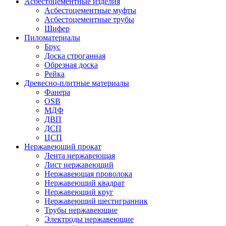
Асбестоцементные изделия
Асбестоцементные муфты
Асбестоцементные трубы
Шифер
Пиломатериалы
Брус
Доска строганная
Обрезная доска
Рейка
Древесно-плитные материалы
Фанера
OSB
МДФ
ДВП
ДСП
ЦСП
Нержавеющий прокат
Лента нержавеющая
Лист нержавеющий
Нержавеющая проволока
Нержавеющий квадрат
Нержавеющий круг
Нержавеющий шестигранник
Трубы нержавеющие
Электроды нержавеющие