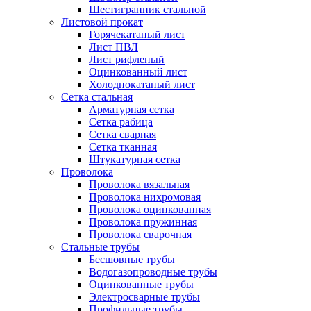
Шестигранник стальной
Листовой прокат
Горячекатаный лист
Лист ПВЛ
Лист рифленый
Оцинкованный лист
Холоднокатаный лист
Сетка стальная
Арматурная сетка
Сетка рабица
Сетка сварная
Сетка тканная
Штукатурная сетка
Проволока
Проволока вязальная
Проволока нихромовая
Проволока оцинкованная
Проволока пружинная
Проволока сварочная
Стальные трубы
Бесшовные трубы
Водогазопроводные трубы
Оцинкованные трубы
Электросварные трубы
Профильные трубы