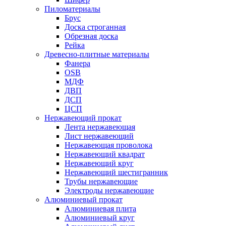
Пиломатериалы
Брус
Доска строганная
Обрезная доска
Рейка
Древесно-плитные материалы
Фанера
OSB
МДФ
ДВП
ДСП
ЦСП
Нержавеющий прокат
Лента нержавеющая
Лист нержавеющий
Нержавеющая проволока
Нержавеющий квадрат
Нержавеющий круг
Нержавеющий шестигранник
Трубы нержавеющие
Электроды нержавеющие
Алюминиевый прокат
Алюминиевая плита
Алюминиевый круг