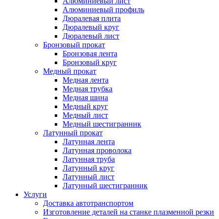
Алюминиевый лист
Алюминиевый профиль
Дюралевая плита
Дюралевый круг
Дюралевый лист
Бронзовый прокат
Бронзовая лента
Бронзовый круг
Медный прокат
Медная лента
Медная трубка
Медная шина
Медный круг
Медный лист
Медный шестигранник
Латунный прокат
Латунная лента
Латунная проволока
Латунная труба
Латунный круг
Латунный лист
Латунный шестигранник
Услуги
Доставка автотранспортом
Изготовление деталей на станке плазменной резки