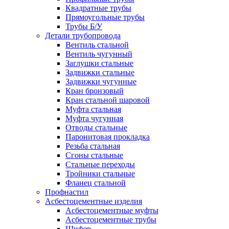
Квадратные трубы
Прямоугольные трубы
Трубы Б/У
Детали трубопровода
Вентиль стальной
Вентиль чугунный
Заглушки стальные
Задвижки стальные
Задвижки чугунные
Кран бронзовый
Кран стальной шаровой
Муфта стальная
Муфта чугунная
Отводы стальные
Паронитовая прокладка
Резьба стальная
Сгоны стальные
Стальные переходы
Тройники стальные
Фланец стальной
Профнастил
Асбестоцементные изделия
Асбестоцементные муфты
Асбестоцементные трубы
Шифер