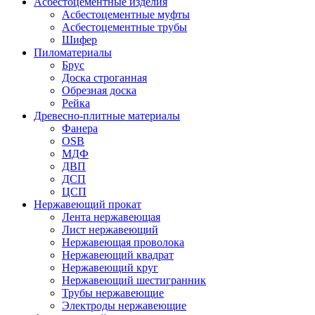
Асбестоцементные изделия
Асбестоцементные муфты
Асбестоцементные трубы
Шифер
Пиломатериалы
Брус
Доска строганная
Обрезная доска
Рейка
Древесно-плитные материалы
Фанера
OSB
МДФ
ДВП
ДСП
ЦСП
Нержавеющий прокат
Лента нержавеющая
Лист нержавеющий
Нержавеющая проволока
Нержавеющий квадрат
Нержавеющий круг
Нержавеющий шестигранник
Трубы нержавеющие
Электроды нержавеющие