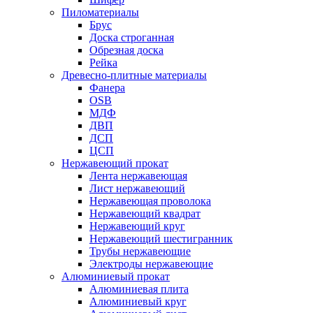
Пиломатериалы
Брус
Доска строганная
Обрезная доска
Рейка
Древесно-плитные материалы
Фанера
OSB
МДФ
ДВП
ДСП
ЦСП
Нержавеющий прокат
Лента нержавеющая
Лист нержавеющий
Нержавеющая проволока
Нержавеющий квадрат
Нержавеющий круг
Нержавеющий шестигранник
Трубы нержавеющие
Электроды нержавеющие
Алюминиевый прокат
Алюминиевая плита
Алюминиевый круг