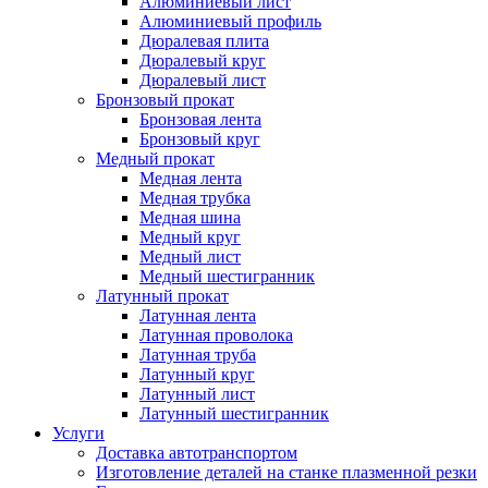
Алюминиевый лист
Алюминиевый профиль
Дюралевая плита
Дюралевый круг
Дюралевый лист
Бронзовый прокат
Бронзовая лента
Бронзовый круг
Медный прокат
Медная лента
Медная трубка
Медная шина
Медный круг
Медный лист
Медный шестигранник
Латунный прокат
Латунная лента
Латунная проволока
Латунная труба
Латунный круг
Латунный лист
Латунный шестигранник
Услуги
Доставка автотранспортом
Изготовление деталей на станке плазменной резки