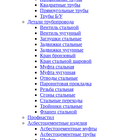
Квадратные трубы
Прямоугольные трубы
Трубы Б/У
Детали трубопровода
Вентиль стальной
Вентиль чугунный
Заглушки стальные
Задвижки стальные
Задвижки чугунные
Кран бронзовый
Кран стальной шаровой
Муфта стальная
Муфта чугунная
Отводы стальные
Паронитовая прокладка
Резьба стальная
Сгоны стальные
Стальные переходы
Тройники стальные
Фланец стальной
Профнастил
Асбестоцементные изделия
Асбестоцементные муфты
Асбестоцементные трубы
Шифер