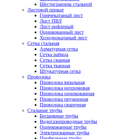
Шестигранник стальной
Листовой прокат
Горячекатаный лист
Лист ПВЛ
Лист рифленый
Оцинкованный лист
Холоднокатаный лист
Сетка стальная
Арматурная сетка
Сетка рабица
Сетка сварная
Сетка тканная
Штукатурная сетка
Проволока
Проволока вязальная
Проволока нихромовая
Проволока оцинкованная
Проволока пружинная
Проволока сварочная
Стальные трубы
Бесшовные трубы
Водогазопроводные трубы
Оцинкованные трубы
Электросварные трубы
Профильные трубы